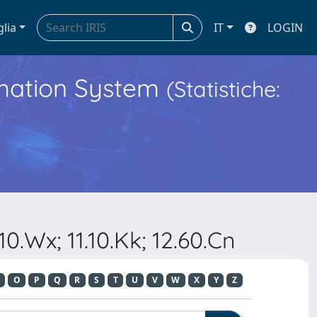
glia
IT
LOGIN
ormation System
(Statistiche:
0.Wx; 11.10.Kk; 12.60.Cn
O
P
Q
R
S
T
U
V
W
X
Y
Z