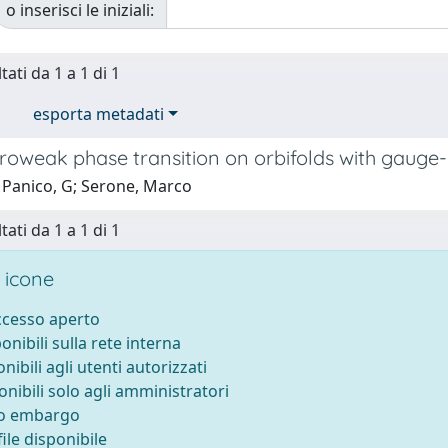
o inserisci le iniziali:
tati da 1 a 1 di 1
esporta metadati
roweak phase transition on orbifolds with gauge-
 Panico, G; Serone, Marco
tati da 1 a 1 di 1
 icone
accesso aperto
ponibili sulla rete interna
onibili agli utenti autorizzati
onibili solo agli amministratori
to embargo
ile disponibile