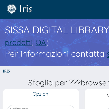
SISSA DIGITAL LIBRARY
prodotti
,
OA
)
Per informazioni contatta
IRIS
Sfoglia per ???browse.t
Opzioni
V
Ordina per: