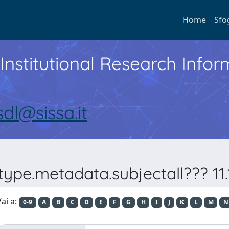
Home
Sfo
Institutional Research Inf
sdl@sissa.it
ype.metadata.subjectall??? 11.1
ai a:
0-9
A
B
C
D
E
F
G
H
I
J
K
L
M
N