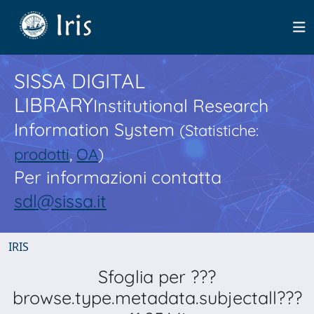
SISSA DIGITAL
LIBRARY
Institutional Research
Information System
(Statistiche:
prodotti
,
OA
)
Per informazioni contatta
sdl@sissa.it
IRIS
Sfoglia per ???
browse.type.metadata.subjectall???