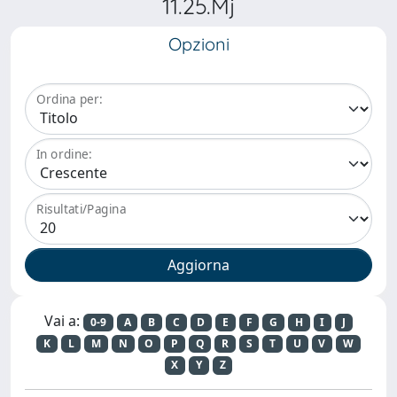
11.25.Mj
Opzioni
Ordina per:
In ordine:
Risultati/Pagina
Vai a:
0-9
A
B
C
D
E
F
G
H
I
J
K
L
M
N
O
P
Q
R
S
T
U
V
W
X
Y
Z