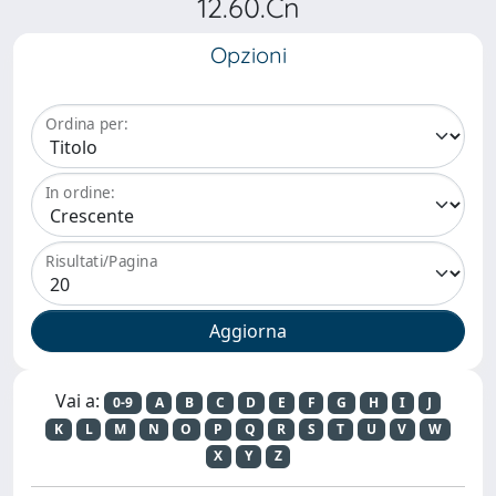
12.60.Cn
Opzioni
Ordina per:
In ordine:
Risultati/Pagina
Vai a:
0-9
A
B
C
D
E
F
G
H
I
J
K
L
M
N
O
P
Q
R
S
T
U
V
W
X
Y
Z