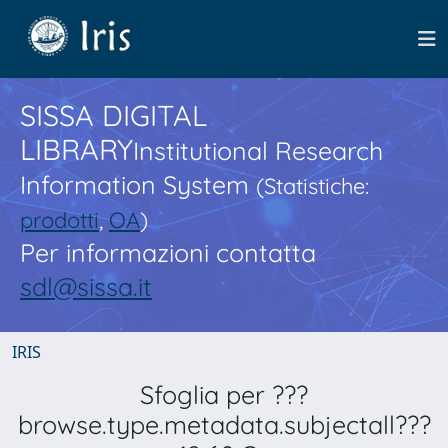
SISSA DIGITAL
LIBRARY
Institutional Research
Information System
(Statistiche:
prodotti
,
OA
)
Per informazioni contatta
sdl@sissa.it
IRIS
Sfoglia per ???
browse.type.metadata.subjectall???