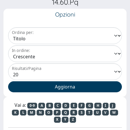
14.60.Pq
Opzioni
Ordina per:
In ordine:
Risultati/Pagina
Vai a:
0-9
A
B
C
D
E
F
G
H
I
J
K
L
M
N
O
P
Q
R
S
T
U
V
W
X
Y
Z