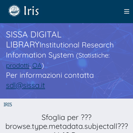
SISSA DIGITAL
LIBRARY
Institutional Research
Information System
(Statistiche:
prodotti
,
OA
)
Per informazioni contatta
sdl@sissa.it
IRIS
Sfoglia per ???
browse.type.metadata.subjectall???