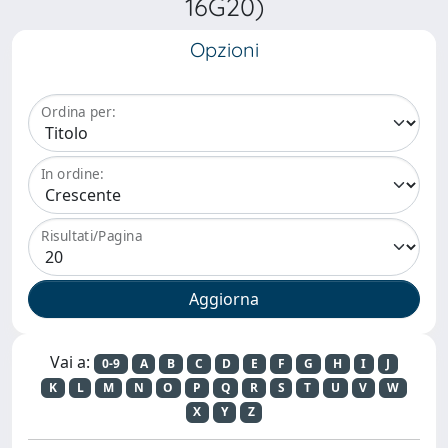
16G20)
Opzioni
Ordina per:
In ordine:
Risultati/Pagina
Vai a:
0-9
A
B
C
D
E
F
G
H
I
J
K
L
M
N
O
P
Q
R
S
T
U
V
W
X
Y
Z