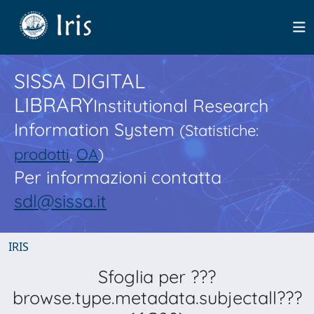
SISSA DIGITAL
LIBRARY
Institutional Research
Information System
(Statistiche:
prodotti
,
OA
)
Per informazioni contatta
sdl@sissa.it
IRIS
Sfoglia per ???
browse.type.metadata.subjectall???