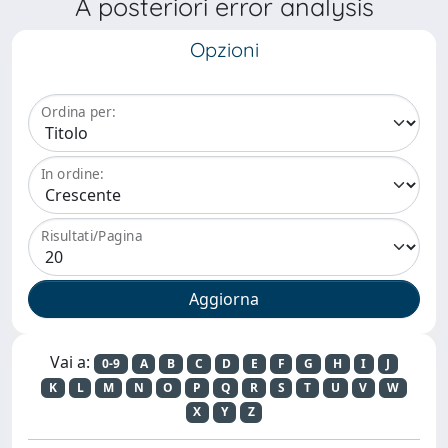
A posteriori error analysis
Opzioni
Ordina per:
In ordine:
Risultati/Pagina
Vai a:
0-9
A
B
C
D
E
F
G
H
I
J
K
L
M
N
O
P
Q
R
S
T
U
V
W
X
Y
Z