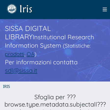
SISSA DIGITAL
LIBRARY
Institutional Research
Information System
(Statistiche:
prodotti
,
OA
)
Per informazioni contatta
sdl@sissa.it
IRIS
Sfoglia per ???
browse.type.metadata.subjectall???