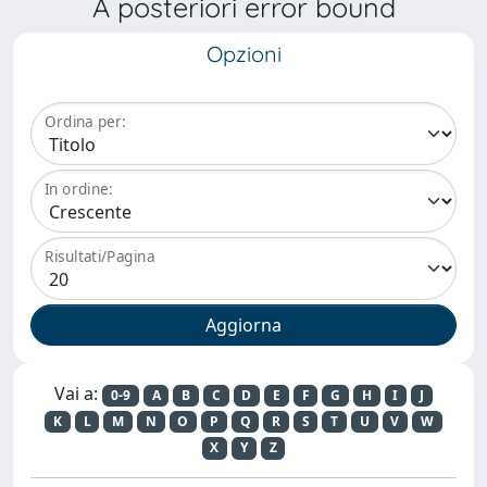
A posteriori error bound
Opzioni
Ordina per:
In ordine:
Risultati/Pagina
Vai a:
0-9
A
B
C
D
E
F
G
H
I
J
K
L
M
N
O
P
Q
R
S
T
U
V
W
X
Y
Z