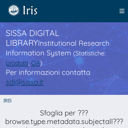
SISSA DIGITAL
LIBRARY
Institutional Research
Information System
(Statistiche:
prodotti
,
OA
)
Per informazioni contatta
sdl@sissa.it
IRIS
Sfoglia per ???
browse.type.metadata.subjectall???