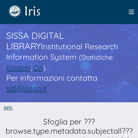
SISSA DIGITAL
LIBRARY
Institutional Research
Information System
(Statistiche:
prodotti
,
OA
)
Per informazioni contatta
sdl@sissa.it
IRIS
Sfoglia per ???
browse.type.metadata.subjectall???