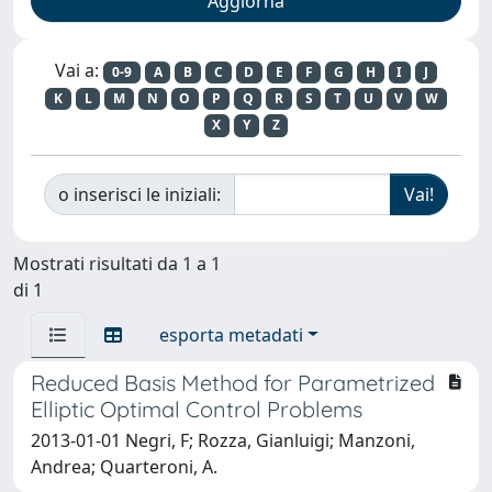
Vai a:
0-9
A
B
C
D
E
F
G
H
I
J
K
L
M
N
O
P
Q
R
S
T
U
V
W
X
Y
Z
o inserisci le iniziali:
Mostrati risultati da 1 a 1
di 1
esporta metadati
Reduced Basis Method for Parametrized
Elliptic Optimal Control Problems
2013-01-01 Negri, F; Rozza, Gianluigi; Manzoni,
Andrea; Quarteroni, A.