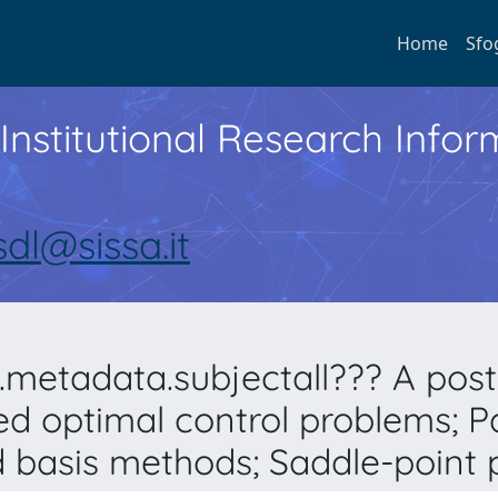
Home
Sfo
Institutional Research Inf
sdl@sissa.it
.metadata.subjectall??? A poste
ed optimal control problems; P
 basis methods; Saddle-point 