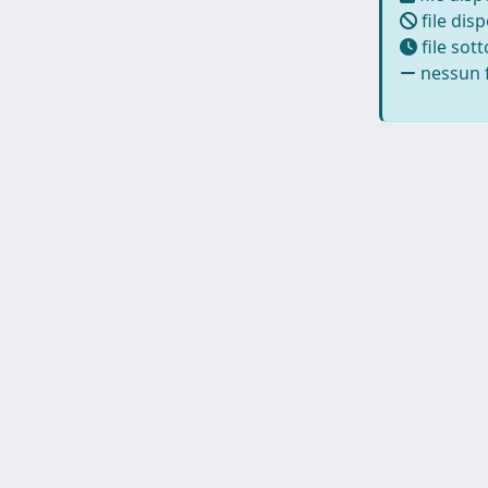
file disp
file sot
nessun f