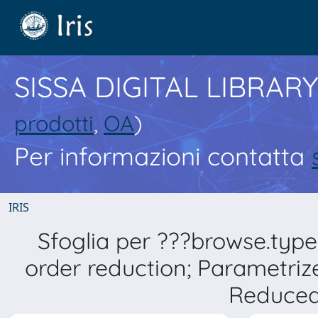
SISSA DIGITAL LIBRARY
prodotti
,
OA
)
Per informazioni contatta
IRIS
Sfoglia per ???browse.type
order reduction; Parametriz
Reduced