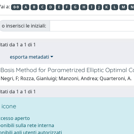
ai a:
0-9
A
B
C
D
E
F
G
H
I
J
K
L
M
N
o inserisci le iniziali:
tati da 1 a 1 di 1
esporta metadati
Basis Method for Parametrized Elliptic Optimal 
Negri, F; Rozza, Gianluigi; Manzoni, Andrea; Quarteroni, A.
tati da 1 a 1 di 1
 icone
accesso aperto
ponibili sulla rete interna
onibili agli utenti autorizzati