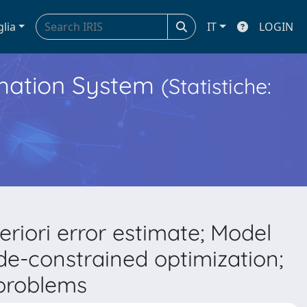
glia
IT
LOGIN
ormation System
(Statistiche:
riori error estimate; Model
de-constrained optimization;
problems