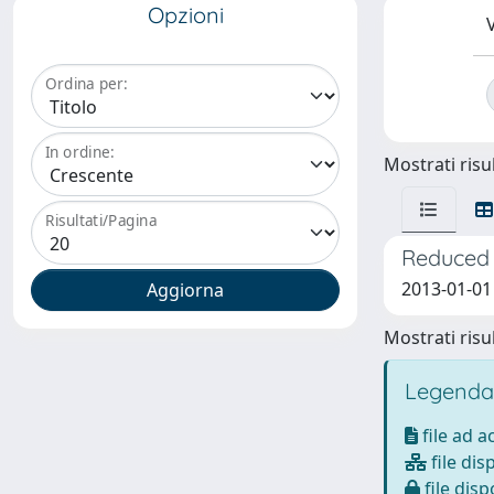
Opzioni
V
Ordina per:
In ordine:
Mostrati risul
Risultati/Pagina
Reduced 
2013-01-01 
Mostrati risul
Legenda
file ad 
file dis
file disp