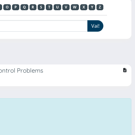
O
P
Q
R
S
T
U
V
W
X
Y
Z
Control Problems