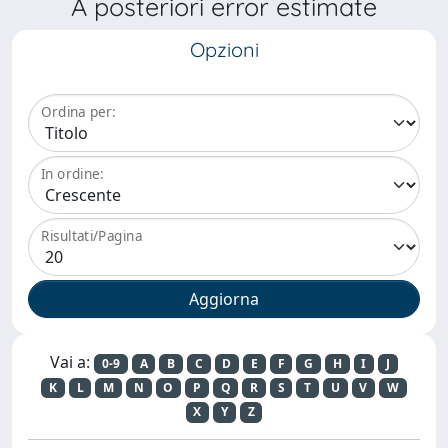
A posteriori error estimate
Opzioni
Ordina per:
In ordine:
Risultati/Pagina
Vai a:
0-9
A
B
C
D
E
F
G
H
I
J
K
L
M
N
O
P
Q
R
S
T
U
V
W
X
Y
Z