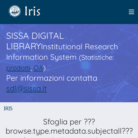
SISSA DIGITAL
LIBRARY
Institutional Research
Information System
(Statistiche:
prodotti
,
OA
)
Per informazioni contatta
sdl@sissa.it
IRIS
Sfoglia per ???
browse.type.metadata.subjectall???