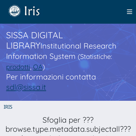
SISSA DIGITAL
LIBRARY
Institutional Research
Information System
(Statistiche:
prodotti
,
OA
)
Per informazioni contatta
sdl@sissa.it
IRIS
Sfoglia per ???
browse.type.metadata.subjectall???