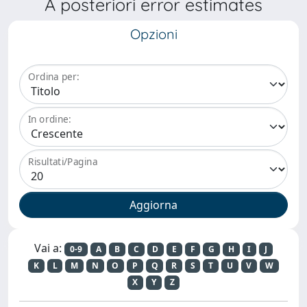
A posteriori error estimates
Opzioni
Ordina per:
In ordine:
Risultati/Pagina
Vai a:
0-9
A
B
C
D
E
F
G
H
I
J
K
L
M
N
O
P
Q
R
S
T
U
V
W
X
Y
Z