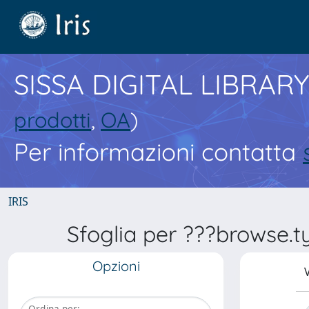
SISSA DIGITAL LIBRARY
prodotti
,
OA
)
Per informazioni contatta
IRIS
Sfoglia per ???browse.t
Opzioni
V
Ordina per: