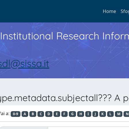
Home
Sfo
Institutional Research Inf
sdl@sissa.it
ype.metadata.subjectall??? A po
ai a:
0-9
A
B
C
D
E
F
G
H
I
J
K
L
M
N