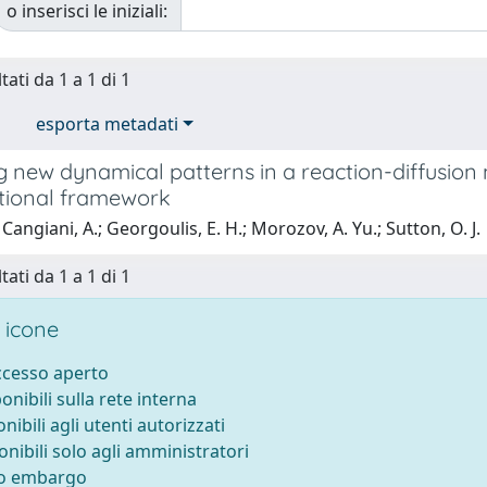
o inserisci le iniziali:
tati da 1 a 1 di 1
esporta metadati
 new dynamical patterns in a reaction-diffusion 
ional framework
Cangiani, A.; Georgoulis, E. H.; Morozov, A. Yu.; Sutton, O. J.
tati da 1 a 1 di 1
 icone
accesso aperto
ponibili sulla rete interna
onibili agli utenti autorizzati
onibili solo agli amministratori
to embargo