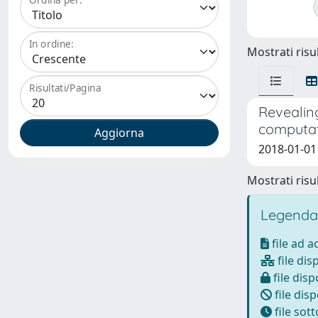
In ordine:
Mostrati risul
Risultati/Pagina
Revealing
computat
2018-01-01 
Mostrati risul
Legenda
file ad 
file dis
file disp
file disp
file sot