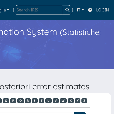
glia
IT
LOGIN
ormation System
(Statistiche:
steriori error estimates
O
P
Q
R
S
T
U
V
W
X
Y
Z