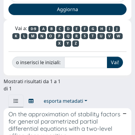
Vai a:
0-9
A
B
C
D
E
F
G
H
I
J
K
L
M
N
O
P
Q
R
S
T
U
V
W
X
Y
Z
o inserisci le iniziali:
Mostrati risultati da 1 a 1
di 1
esporta metadati
On the approximation of stability factors
for general parametrized partial
differential equations with a two-level