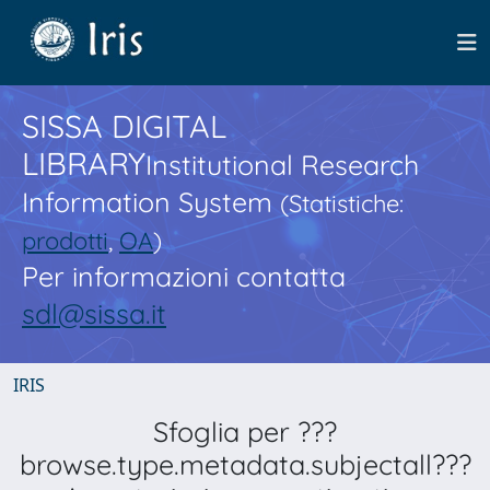
SISSA DIGITAL
LIBRARY
Institutional Research
Information System
(Statistiche:
prodotti
,
OA
)
Per informazioni contatta
sdl@sissa.it
IRIS
Sfoglia per ???
browse.type.metadata.subjectall???