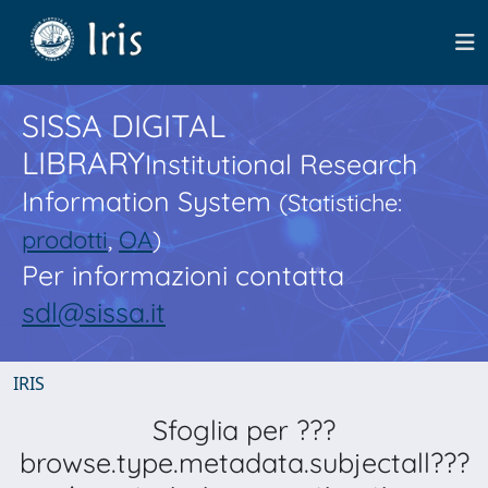
SISSA DIGITAL
LIBRARY
Institutional Research
Information System
(Statistiche:
prodotti
,
OA
)
Per informazioni contatta
sdl@sissa.it
IRIS
Sfoglia per ???
browse.type.metadata.subjectall???