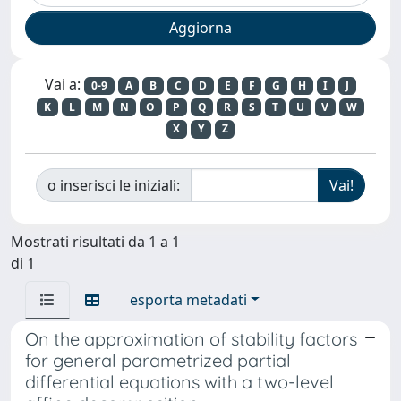
Vai a:
0-9
A
B
C
D
E
F
G
H
I
J
K
L
M
N
O
P
Q
R
S
T
U
V
W
X
Y
Z
o inserisci le iniziali:
Mostrati risultati da 1 a 1
di 1
esporta metadati
On the approximation of stability factors
for general parametrized partial
differential equations with a two-level