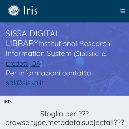
SISSA DIGITAL
LIBRARY
Institutional Research
Information System
(Statistiche:
prodotti
,
OA
)
Per informazioni contatta
sdl@sissa.it
IRIS
Sfoglia per ???
browse.type.metadata.subjectall???