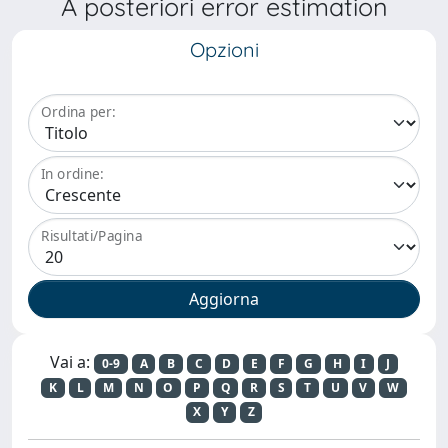
A posteriori error estimation
Opzioni
Ordina per:
In ordine:
Risultati/Pagina
Vai a:
0-9
A
B
C
D
E
F
G
H
I
J
K
L
M
N
O
P
Q
R
S
T
U
V
W
X
Y
Z