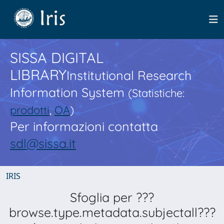
SISSA DIGITAL
LIBRARY
Institutional Research
Information System
(Statistiche:
prodotti
,
OA
)
Per informazioni contatta
sdl@sissa.it
IRIS
Sfoglia per ???
browse.type.metadata.subjectall???