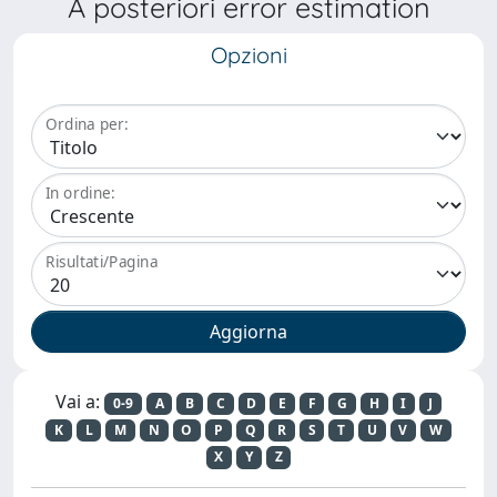
A posteriori error estimation
Opzioni
Ordina per:
In ordine:
Risultati/Pagina
Vai a:
0-9
A
B
C
D
E
F
G
H
I
J
K
L
M
N
O
P
Q
R
S
T
U
V
W
X
Y
Z