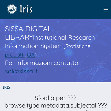
SISSA DIGITAL
LIBRARY
Institutional Research
Information System
(Statistiche:
prodotti
,
OA
)
Per informazioni contatta
sdl@sissa.it
IRIS
Sfoglia per ???
browse.type.metadata.subjectall???