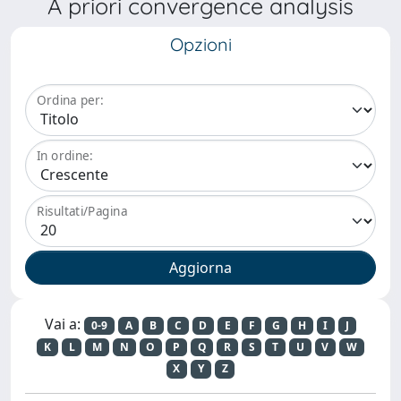
A priori convergence analysis
Opzioni
Ordina per:
In ordine:
Risultati/Pagina
Vai a:
0-9
A
B
C
D
E
F
G
H
I
J
K
L
M
N
O
P
Q
R
S
T
U
V
W
X
Y
Z