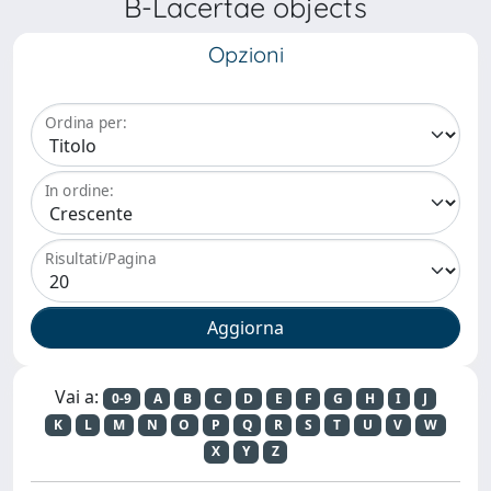
B-Lacertae objects
Opzioni
Ordina per:
In ordine:
Risultati/Pagina
Vai a:
0-9
A
B
C
D
E
F
G
H
I
J
K
L
M
N
O
P
Q
R
S
T
U
V
W
X
Y
Z