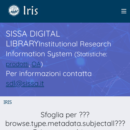
SISSA DIGITAL
LIBRARY
Institutional Research
Information System
(Statistiche:
prodotti
,
OA
)
Per informazioni contatta
sdl@sissa.it
IRIS
Sfoglia per ???
browse.type.metadata.subjectall???