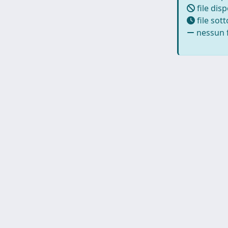
file disp
file sot
nessun f