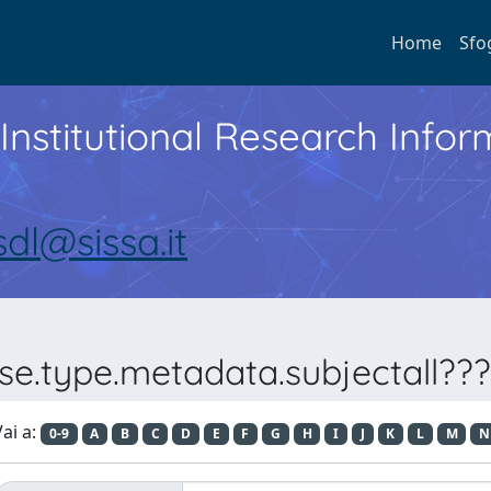
Home
Sfo
Institutional Research Inf
sdl@sissa.it
se.type.metadata.subjectall??
ai a:
0-9
A
B
C
D
E
F
G
H
I
J
K
L
M
N