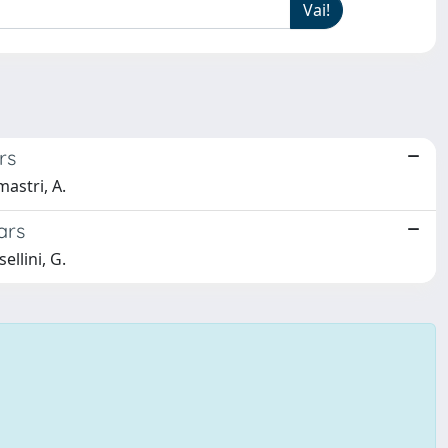
rs
mastri, A.
ars
ellini, G.