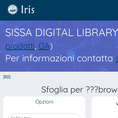
SISSA DIGITAL LIBRARY
prodotti
,
OA
)
Per informazioni contatta
IRIS
Sfoglia per ???brow
Opzioni
V
Ordina per: