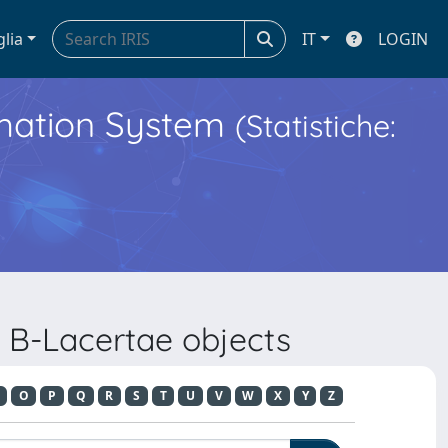
glia
IT
LOGIN
ormation System
(Statistiche:
? B-Lacertae objects
O
P
Q
R
S
T
U
V
W
X
Y
Z