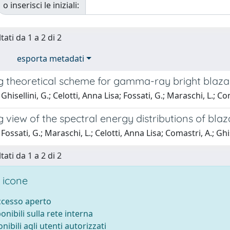
o inserisci le iniziali:
tati da 1 a 2 di 2
esporta metadati
ng theoretical scheme for gamma-ray bright blaza
hisellini, G.; Celotti, Anna Lisa; Fossati, G.; Maraschi, L.; Co
g view of the spectral energy distributions of blaz
ossati, G.; Maraschi, L.; Celotti, Anna Lisa; Comastri, A.; Ghis
tati da 1 a 2 di 2
 icone
accesso aperto
ponibili sulla rete interna
onibili agli utenti autorizzati