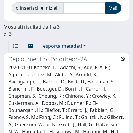
o inserisci le iniziali:
Mostrati risultati da 1 a 3
di 3
esporta metadati
Deployment of Polarbear-2A
2020-01-01 Kaneko, D.; Adachi, S.; Ade, P. A. R.;
Aguilar Faundez, M.; Akiba, Y.; Arnold, K.;
Baccigalupi, C.; Barron, D.; Beck, D.; Beckman, S.;
Bianchini, F.; Boettger, D.; Borrill, J.; Carron, J.;
Chapman, S.; Cheung, K.; Chinone, Y.; Crowley, K.;
Cukierman, A.; Dobbs, M.; Dunner, R.; El-
Bouhargani, H.; Elleflot, T.; Errard, J.; Fabbian, G.;
Feeney, S. M.; Feng, C.; Fujino, T.; Galitzki, N.; Gilbert,
A.; Goeckner-Wald, N.; Groh, J.; Hall, G.; Halverson,
N. W.; Hamada, T.; Hasegawa, M.; Hazumi, M.; Hill, C.