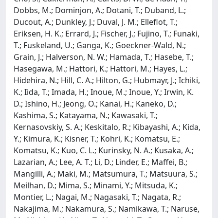
Dobbs, M.; Dominjon, A.; Dotani, T.; Duband, L.;
Ducout, A.; Dunkley, J.; Duval, J. M.; Elleflot, T.;
Eriksen, H. K.; Errard, J.; Fischer, J.; Fujino, T.; Funaki,
T.; Fuskeland, U.; Ganga, K.; Goeckner-Wald, N.;
Grain, J.; Halverson, N. W.; Hamada, T.; Hasebe, T.;
Hasegawa, M.; Hattori, K.; Hattori, M.; Hayes, L.;
Hidehira, N.; Hill, C. A.; Hilton, G.; Hubmayr, J.; Ichiki,
K.; Iida, T.; Imada, H.; Inoue, M.; Inoue, Y.; Irwin, K.
D.; Ishino, H.; Jeong, O.; Kanai, H.; Kaneko, D.;
Kashima, S.; Katayama, N.; Kawasaki, T.;
Kernasovskiy, S. A.; Keskitalo, R.; Kibayashi, A.; Kida,
Y.; Kimura, K.; Kisner, T.; Kohri, K.; Komatsu, E.;
Komatsu, K.; Kuo, C. L.; Kurinsky, N. A.; Kusaka, A.;
Lazarian, A.; Lee, A. T.; Li, D.; Linder, E.; Maffei, B.;
Mangilli, A.; Maki, M.; Matsumura, T.; Matsuura, S.;
Meilhan, D.; Mima, S.; Minami, Y.; Mitsuda, K.;
Montier, L.; Nagai, M.; Nagasaki, T.; Nagata, R.;
Nakajima, M.; Nakamura, S.; Namikawa, T.; Naruse,