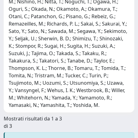
M.; Nishino, H.; Nitta, T.; Noguchi, T.; Ogawa, H.;
Oguri, S.; Okada, N.; Okamoto, A.; Okamura, T.;
Otani, C.; Patanchon, G.; Pisano, G.; Rebeiz, G.;
Remazeilles, M.; Richards, P. L.; Sakai, S.; Sakurai, Y.;
Sato, Y.; Sato, N.; Sawada, M.; Segawa, Y.; Sekimoto,
Y.; Seljak, U.; Sherwin, B. D.; Shimizu, T.; Shinozaki,
K.; Stompor, R.; Sugai, H.; Sugita, H.; Suzuki, A.;
Suzuki, J.; Tajima, O.; Takada, S.; Takaku, R.;
Takakura, S.; Takatori, S.; Tanabe, D.; Taylor, E.;
Thompson, K. L.; Thorne, B.; Tomaru, T.; Tomida, T.;
Tomita, N.; Tristram, M.; Tucker, C.; Turin, P.;
Tsujimoto, M.; Uozumi, S.; Utsunomiya, S.; Uzawa,
Y.; Vansyngel, F.; Wehus, I. K.; Westbrook, B.; Willer,
M.; Whitehorn, N.; Yamada, Y.; Yamamoto, R.;
Yamasaki, N.; Yamashita, T.; Yoshida, M.
Mostrati risultati da 1 a 3
di 3