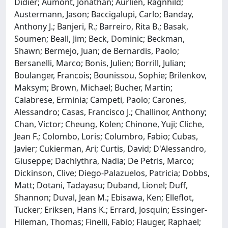
Didier; Aumont, Jonathan; Aurlien, Ragnhild;
Austermann, Jason; Baccigalupi, Carlo; Banday,
Anthony J.; Banjeri, R.; Barreiro, Rita B.; Basak,
Soumen; Beall, Jim; Beck, Dominic; Beckman,
Shawn; Bermejo, Juan; de Bernardis, Paolo;
Bersanelli, Marco; Bonis, Julien; Borrill, Julian;
Boulanger, Francois; Bounissou, Sophie; Brilenkov,
Maksym; Brown, Michael; Bucher, Martin;
Calabrese, Erminia; Campeti, Paolo; Carones,
Alessandro; Casas, Francisco J.; Challinor, Anthony;
Chan, Victor; Cheung, Kolen; Chinone, Yuji; Cliche,
Jean F.; Colombo, Loris; Columbro, Fabio; Cubas,
Javier; Cukierman, Ari; Curtis, David; D'Alessandro,
Giuseppe; Dachlythra, Nadia; De Petris, Marco;
Dickinson, Clive; Diego-Palazuelos, Patricia; Dobbs,
Matt; Dotani, Tadayasu; Duband, Lionel; Duff,
Shannon; Duval, Jean M.; Ebisawa, Ken; Elleflot,
Tucker; Eriksen, Hans K.; Errard, Josquin; Essinger-
Hileman, Thomas; Finelli, Fabio; Flauger, Raphael;