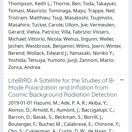
Thompson, Keith L.; Thorne, Ben; Toda, Takayuki;
Tomasi, Maurizio; Tominaga, Mayu; Trappe, Neil;
Tristram, Matthieu; Tsuji, Masatoshi; Tsujimoto,
Masahiro; Tucker, Carole; Ullom, Joe; Vermeulen,
Gerard; Vielva, Patricio; Villa, Fabrizio; Vissers,
Michael; Vittorio, Nicola; Wehus, Ingunn; Weller,
Jochen; Westbrook, Benjamin; Wilms, Joern; Winter,
Berend; Wollack, Edward J.; Yamasaki, Noriko Y.;
Yoshida, Tetsuya; Yumoto, Junji; Zannoni, Mario;
Zonca, Andrea
LiteBIRD: A Satellite for the Studies of B-
Mode Polarization and Inflation from
Cosmic Background Radiation Detection
2019-01-01 Hazumi, M.; Ade, P. A. R.; Akiba, Y.;
Alonso, D.; Arnold, K.; Aumont, J.; Baccigalupi, C.;
Barron, D.; Basak, S.; Beckman, S.; Borrill, J.;
Boulanger, F.; Bucher, M.; Calabrese, E.; Chinone, Y.;
Cho, S.; Cukierman, A.; Curtis, D. W.; de Haan, T.;