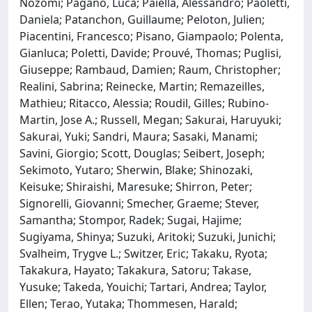
Nozomi; Pagano, Luca; Paiella, Alessandro; Paoletti,
Daniela; Patanchon, Guillaume; Peloton, Julien;
Piacentini, Francesco; Pisano, Giampaolo; Polenta,
Gianluca; Poletti, Davide; Prouvé, Thomas; Puglisi,
Giuseppe; Rambaud, Damien; Raum, Christopher;
Realini, Sabrina; Reinecke, Martin; Remazeilles,
Mathieu; Ritacco, Alessia; Roudil, Gilles; Rubino-
Martin, Jose A.; Russell, Megan; Sakurai, Haruyuki;
Sakurai, Yuki; Sandri, Maura; Sasaki, Manami;
Savini, Giorgio; Scott, Douglas; Seibert, Joseph;
Sekimoto, Yutaro; Sherwin, Blake; Shinozaki,
Keisuke; Shiraishi, Maresuke; Shirron, Peter;
Signorelli, Giovanni; Smecher, Graeme; Stever,
Samantha; Stompor, Radek; Sugai, Hajime;
Sugiyama, Shinya; Suzuki, Aritoki; Suzuki, Junichi;
Svalheim, Trygve L.; Switzer, Eric; Takaku, Ryota;
Takakura, Hayato; Takakura, Satoru; Takase,
Yusuke; Takeda, Youichi; Tartari, Andrea; Taylor,
Ellen; Terao, Yutaka; Thommesen, Harald;