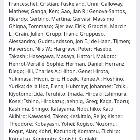
Franceschet, Cristian; Fuskeland, Unni; Galloway,
Mathew; Ganga, Ken; Gao, Jian R.; Genova-Santos,
Ricardo; Gerbino, Martina; Gervasi, Massimo;
Ghigna, Tommaso; Gjerløw, Eirik; Gradziel, Marcin
L.; Grain, Julien; Grupp, Frank; Gruppuso,
Alessandro; Gudmundsson, Jon E.; de Haan, Tijmen;
Halverson, Nils W.; Hargrave, Peter; Hasebe,
Takashi; Hasegawa, Masaya; Hattori, Makoto;
Henrot-Versillé, Sophie; Herman, Daniel; Herranz,
Diego; Hill, Charles A.; Hilton, Gene; Hirota,
Yukimasa; Hivon, Eric; Hlozek, Renee A.; Hoshino,
Yurika; de la Hoz, Elena; Hubmayr, Johannes; Ichiki,
Kiyotomo; Iida, Teruhito; Imada, Hiroaki; Ishimura,
Kosei; Ishino, Hirokazu; Jaehnig, Greg; Kaga, Tooru;
Kashima, Shingo; Katayama, Nobuhiko; Kato,
Akihiro; Kawasaki, Takeo; Keskitalo, Reijo; Kisner,
Theodore; Kobayashi, Yohei; Kogiso, Nozomu;
Kogut, Alan; Kohri, Kazunori; Komatsu, Eiichiro;
Komatsu, Kunimoto; Konishi, Kuniaki;