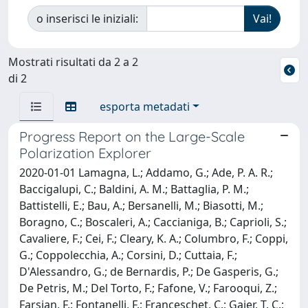
o inserisci le iniziali:
Mostrati risultati da 2 a 2
di 2
esporta metadati
Progress Report on the Large-Scale
Polarization Explorer
2020-01-01 Lamagna, L.; Addamo, G.; Ade, P. A. R.;
Baccigalupi, C.; Baldini, A. M.; Battaglia, P. M.;
Battistelli, E.; Bau, A.; Bersanelli, M.; Biasotti, M.;
Boragno, C.; Boscaleri, A.; Caccianiga, B.; Caprioli, S.;
Cavaliere, F.; Cei, F.; Cleary, K. A.; Columbro, F.; Coppi,
G.; Coppolecchia, A.; Corsini, D.; Cuttaia, F.;
D'Alessandro, G.; de Bernardis, P.; De Gasperis, G.;
De Petris, M.; Del Torto, F.; Fafone, V.; Farooqui, Z.;
Farsian, F.; Fontanelli, F.; Franceschet, C.; Gaier, T. C.;