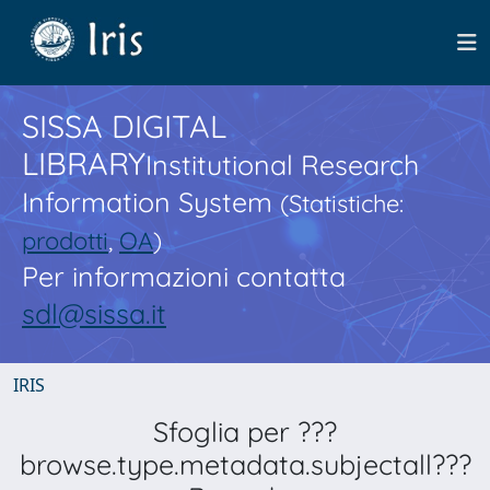
SISSA DIGITAL
LIBRARY
Institutional Research
Information System
(Statistiche:
prodotti
,
OA
)
Per informazioni contatta
sdl@sissa.it
IRIS
Sfoglia per ???
browse.type.metadata.subjectall???