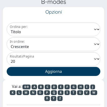
B-modes
Opzioni
Ordina per:
In ordine:
Risultati/Pagina
Vai a:
0-9
A
B
C
D
E
F
G
H
I
J
K
L
M
N
O
P
Q
R
S
T
U
V
W
X
Y
Z