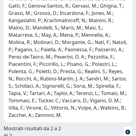
Gatti, F.; Genova-Santos, R.; Gervasi, M.; Ghigna, T.;
Grassi, M.; Grosso, D.; Incardona, F.; Jones, M.;
Kangaslahti, P.; Krachmalnicoff, N.; Mainini, R.;
Maino, D.; Mandelli, S.; Maris, M.; Masi, S.;
Matarrese, S.; May, A.; Mena, P.; Mennella, A.;
Molina, R.; Molinari, D.; Morgante, G.; Nati, F.; Natoli,
P.; Pagano, L.; Paiella, A.; Paonessa, F.; Passerini, A.;
Perez-de-Taoro, M.; Peverini, O. A.; Pezzotta, F.;
Piacentini, F.; Piccirillo, L.; Pisano, G.; Polastri, L.;
Polenta, G.; Poletti, D.; Presta, G.; Realini, S.; Reyes,
N.; Rocchi, A.; Rubino-Martin, J. A.; Sandri, M.; Sartor,
S.; Schillaci, A.; Signorelli, G.; Soria, M.; Spinella, F.;
Tapia, V.; Tartari, A.; Taylor, A.; Terenzi, L.; Tomasi, M.;
Tommasi, E.; Tucker, C.; Vaccaro, D.; Vigano, D. M.;
Villa, F.; Virone, G.; Vittorio, N.; Volpe, A.; Watkins, B.;
Zacchei, A.; Zannoni, M.
Mostrati risultati da 2 a 2
di 2