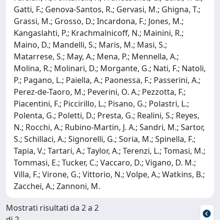
Gatti, F.; Genova-Santos, R.; Gervasi, M.; Ghigna, T.;
Grassi, M.; Grosso, D.; Incardona, F.; Jones, M.;
Kangaslahti, P.; Krachmalnicoff, N.; Mainini, R.;
Maino, D.; Mandelli, S.; Maris, M.; Masi, S.;
Matarrese, S.; May, A.; Mena, P.; Mennella, A.;
Molina, R.; Molinari, D.; Morgante, G.; Nati, F.; Natoli,
P.; Pagano, L.; Paiella, A.; Paonessa, F.; Passerini, A.;
Perez-de-Taoro, M.; Peverini, O. A.; Pezzotta, F.;
Piacentini, F.; Piccirillo, L.; Pisano, G.; Polastri, L.;
Polenta, G.; Poletti, D.; Presta, G.; Realini, S.; Reyes,
N.; Rocchi, A.; Rubino-Martin, J. A.; Sandri, M.; Sartor,
S.; Schillaci, A.; Signorelli, G.; Soria, M.; Spinella, F.;
Tapia, V.; Tartari, A.; Taylor, A.; Terenzi, L.; Tomasi, M.;
Tommasi, E.; Tucker, C.; Vaccaro, D.; Vigano, D. M.;
Villa, F.; Virone, G.; Vittorio, N.; Volpe, A.; Watkins, B.;
Zacchei, A.; Zannoni, M.
Mostrati risultati da 2 a 2
di 2