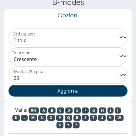
B-modes
Opzioni
Ordina per:
In ordine:
Risultati/Pagina
Vai a:
0-9
A
B
C
D
E
F
G
H
I
J
K
L
M
N
O
P
Q
R
S
T
U
V
W
X
Y
Z