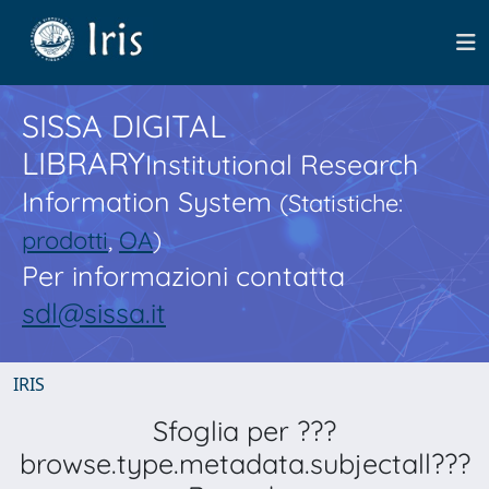
SISSA DIGITAL
LIBRARY
Institutional Research
Information System
(Statistiche:
prodotti
,
OA
)
Per informazioni contatta
sdl@sissa.it
IRIS
Sfoglia per ???
browse.type.metadata.subjectall???