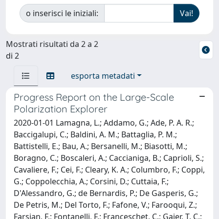
o inserisci le iniziali:
Mostrati risultati da 2 a 2
di 2
esporta metadati
Progress Report on the Large-Scale
Polarization Explorer
2020-01-01 Lamagna, L.; Addamo, G.; Ade, P. A. R.;
Baccigalupi, C.; Baldini, A. M.; Battaglia, P. M.;
Battistelli, E.; Bau, A.; Bersanelli, M.; Biasotti, M.;
Boragno, C.; Boscaleri, A.; Caccianiga, B.; Caprioli, S.;
Cavaliere, F.; Cei, F.; Cleary, K. A.; Columbro, F.; Coppi,
G.; Coppolecchia, A.; Corsini, D.; Cuttaia, F.;
D'Alessandro, G.; de Bernardis, P.; De Gasperis, G.;
De Petris, M.; Del Torto, F.; Fafone, V.; Farooqui, Z.;
Farsian, F.; Fontanelli, F.; Franceschet, C.; Gaier, T. C.;