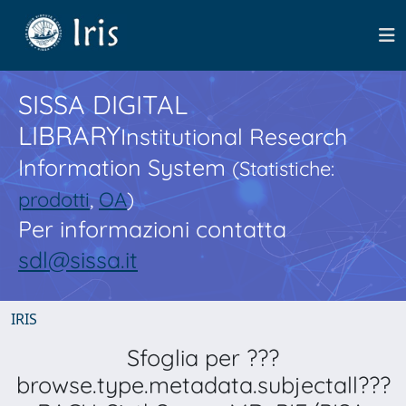
SISSA DIGITAL
LIBRARY
Institutional Research
Information System
(Statistiche:
prodotti
,
OA
)
Per informazioni contatta
sdl@sissa.it
IRIS
Sfoglia per ???
browse.type.metadata.subjectall???