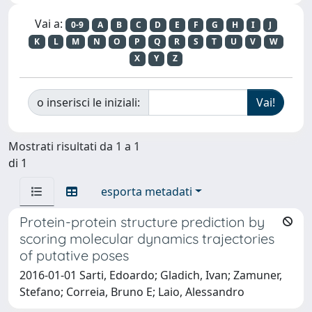
Vai a:
0-9
A
B
C
D
E
F
G
H
I
J
K
L
M
N
O
P
Q
R
S
T
U
V
W
X
Y
Z
o inserisci le iniziali:
Mostrati risultati da 1 a 1
di 1
esporta metadati
Protein-protein structure prediction by
scoring molecular dynamics trajectories
of putative poses
2016-01-01 Sarti, Edoardo; Gladich, Ivan; Zamuner,
Stefano; Correia, Bruno E; Laio, Alessandro