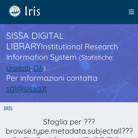
SISSA DIGITAL
LIBRARY
Institutional Research
Information System
(Statistiche:
prodotti
,
OA
)
Per informazioni contatta
sdl@sissa.it
IRIS
Sfoglia per ???
browse.type.metadata.subjectall???