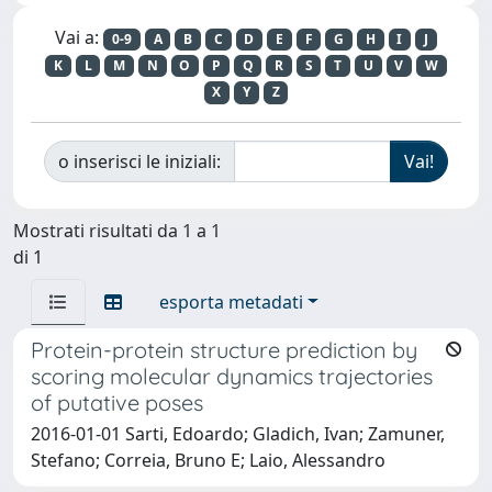
Vai a:
0-9
A
B
C
D
E
F
G
H
I
J
K
L
M
N
O
P
Q
R
S
T
U
V
W
X
Y
Z
o inserisci le iniziali:
Mostrati risultati da 1 a 1
di 1
esporta metadati
Protein-protein structure prediction by
scoring molecular dynamics trajectories
of putative poses
2016-01-01 Sarti, Edoardo; Gladich, Ivan; Zamuner,
Stefano; Correia, Bruno E; Laio, Alessandro