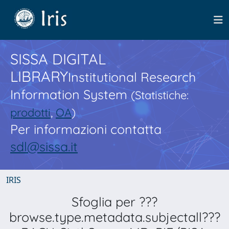
SISSA DIGITAL
LIBRARY
Institutional Research
Information System
(Statistiche:
prodotti
,
OA
)
Per informazioni contatta
sdl@sissa.it
IRIS
Sfoglia per ???
browse.type.metadata.subjectall???