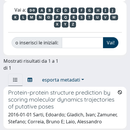
Vai a:
0-9
A
B
C
D
E
F
G
H
I
J
K
L
M
N
O
P
Q
R
S
T
U
V
W
X
Y
Z
o inserisci le iniziali:
Mostrati risultati da 1 a 1
di 1
esporta metadati
Protein-protein structure prediction by
scoring molecular dynamics trajectories
of putative poses
2016-01-01 Sarti, Edoardo; Gladich, Ivan; Zamuner,
Stefano; Correia, Bruno E; Laio, Alessandro