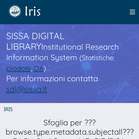
SISSA DIGITAL
LIBRARY
Institutional Research
Information System
(Statistiche:
prodotti
,
OA
)
Per informazioni contatta
sdl@sissa.it
IRIS
Sfoglia per ???
browse.type.metadata.subjectall???