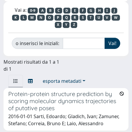
Vai a:
0-9
A
B
C
D
E
F
G
H
I
J
K
L
M
N
O
P
Q
R
S
T
U
V
W
X
Y
Z
o inserisci le iniziali:
Mostrati risultati da 1 a 1
di 1
esporta metadati
Protein-protein structure prediction by
scoring molecular dynamics trajectories
of putative poses
2016-01-01 Sarti, Edoardo; Gladich, Ivan; Zamuner,
Stefano; Correia, Bruno E; Laio, Alessandro