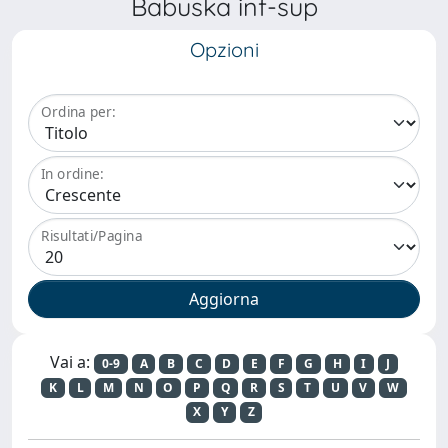
Babuska inf-sup
Opzioni
Ordina per:
In ordine:
Risultati/Pagina
Vai a:
0-9
A
B
C
D
E
F
G
H
I
J
K
L
M
N
O
P
Q
R
S
T
U
V
W
X
Y
Z