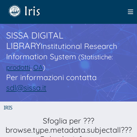
SISSA DIGITAL
LIBRARY
Institutional Research
Information System
(Statistiche:
prodotti
,
OA
)
Per informazioni contatta
sdl@sissa.it
IRIS
Sfoglia per ???
browse.type.metadata.subjectall???