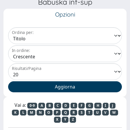
Babuska inf-sup
Opzioni
Ordina per:
In ordine:
Risultati/Pagina
Vai a:
0-9
A
B
C
D
E
F
G
H
I
J
K
L
M
N
O
P
Q
R
S
T
U
V
W
X
Y
Z