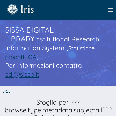
SISSA DIGITAL
LIBRARY
Institutional Research
Information System
(Statistiche:
prodotti
,
OA
)
Per informazioni contatta
sdl@sissa.it
IRIS
Sfoglia per ???
browse.type.metadata.subjectall???