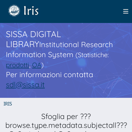
SISSA DIGITAL
LIBRARY
Institutional Research
Information System
(Statistiche:
prodotti
,
OA
)
Per informazioni contatta
sdl@sissa.it
IRIS
Sfoglia per ???
browse.type.metadata.subjectall???