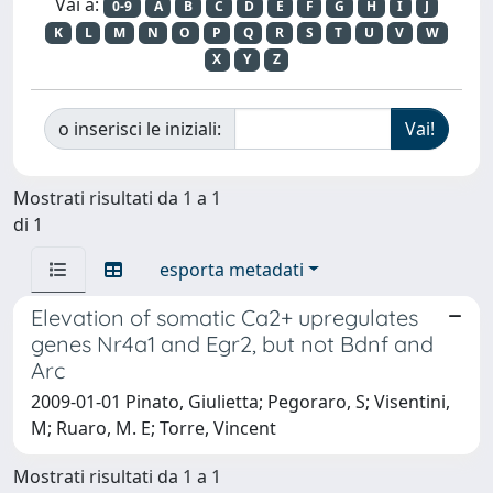
Vai a:
0-9
A
B
C
D
E
F
G
H
I
J
K
L
M
N
O
P
Q
R
S
T
U
V
W
X
Y
Z
o inserisci le iniziali:
Mostrati risultati da 1 a 1
di 1
esporta metadati
Elevation of somatic Ca2+ upregulates
genes Nr4a1 and Egr2, but not Bdnf and
Arc
2009-01-01 Pinato, Giulietta; Pegoraro, S; Visentini,
M; Ruaro, M. E; Torre, Vincent
Mostrati risultati da 1 a 1