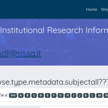
Home
Sfo
Institutional Research Inf
sdl@sissa.it
se.type.metadata.subjectall???
ai a:
0-9
A
B
C
D
E
F
G
H
I
J
K
L
M
N