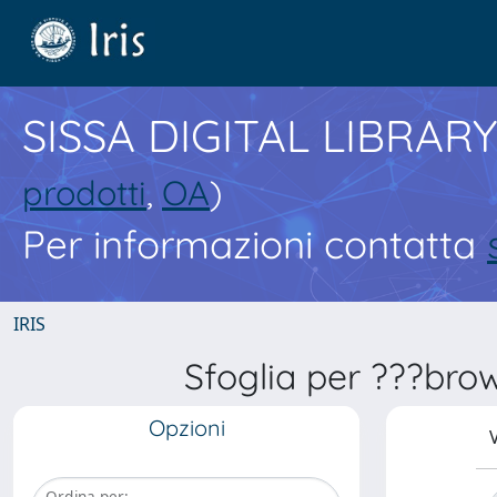
SISSA DIGITAL LIBRARY
prodotti
,
OA
)
Per informazioni contatta
IRIS
Sfoglia per ???brow
Opzioni
V
Ordina per: