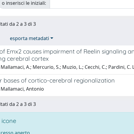
o inserisci le iniziali:
tati da 2 a 3 di 3
esporta metadati
of Emx2 causes impairment of Reelin signaling an
ng cerebral cortex
allamaci, A.; Mercurio, S.; Muzio, L.; Cecchi, C.; Pardini, C. L.
 bases of cortico-cerebral regionalization
 Mallamaci, Antonio
tati da 2 a 3 di 3
 icone
accesso aperto