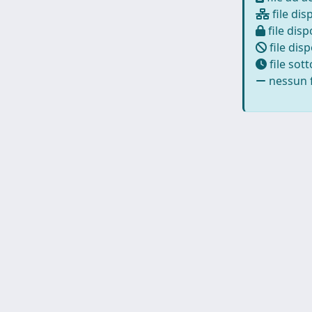
file dis
file disp
file disp
file sot
nessun f