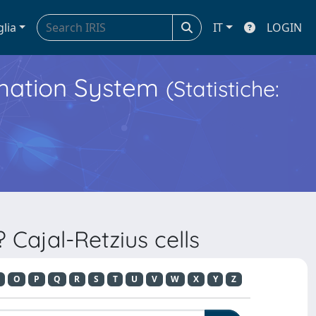
glia
IT
LOGIN
ormation System
(Statistiche:
 Cajal-Retzius cells
O
P
Q
R
S
T
U
V
W
X
Y
Z