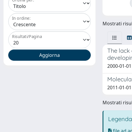
In ordine:
Mostrati risul
Risultati/Pagina
The lack 
developi
2000-01-01 M
Molecular
2011-01-01
Mostrati risul
Legenda
file ad 