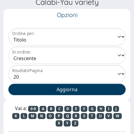
Calabi-Yau variety
Opzioni
Ordina per:
In ordine:
Risultati/Pagina
Vai a:
0-9
A
B
C
D
E
F
G
H
I
J
K
L
M
N
O
P
Q
R
S
T
U
V
W
X
Y
Z