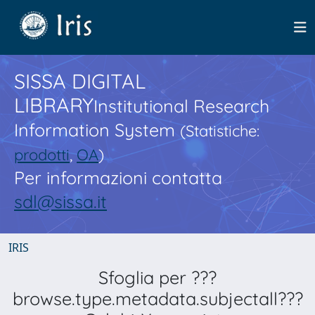
SISSA DIGITAL
LIBRARY
Institutional Research
Information System
(Statistiche:
prodotti
,
OA
)
Per informazioni contatta
sdl@sissa.it
IRIS
Sfoglia per ???
browse.type.metadata.subjectall???