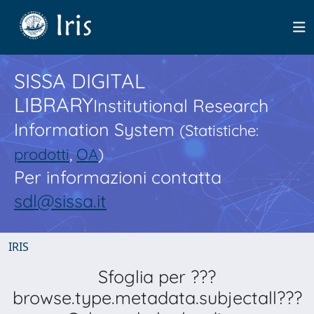
SISSA DIGITAL
LIBRARY
Institutional Research
Information System
(Statistiche:
prodotti
,
OA
)
Per informazioni contatta
sdl@sissa.it
IRIS
Sfoglia per ???
browse.type.metadata.subjectall???