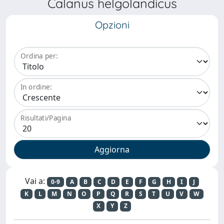
Calanus helgolandicus
Opzioni
Ordina per:
In ordine:
Risultati/Pagina
Vai a:
0-9
A
B
C
D
E
F
G
H
I
J
K
L
M
N
O
P
Q
R
S
T
U
V
W
X
Y
Z