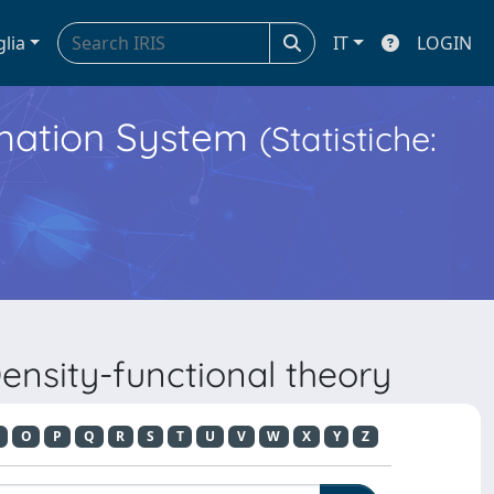
glia
IT
LOGIN
ormation System
(Statistiche:
ensity-functional theory
O
P
Q
R
S
T
U
V
W
X
Y
Z