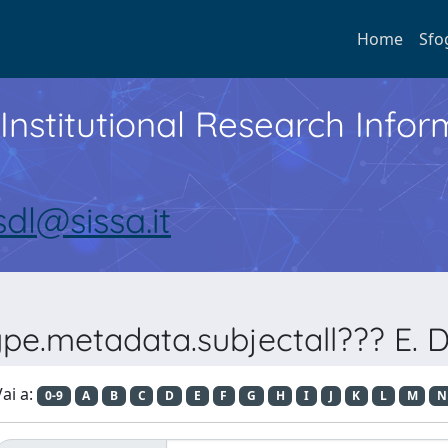
Home
Sfo
Institutional Research Inf
sdl@sissa.it
ype.metadata.subjectall??? E. D
ai a:
0-9
A
B
C
D
E
F
G
H
I
J
K
L
M
N