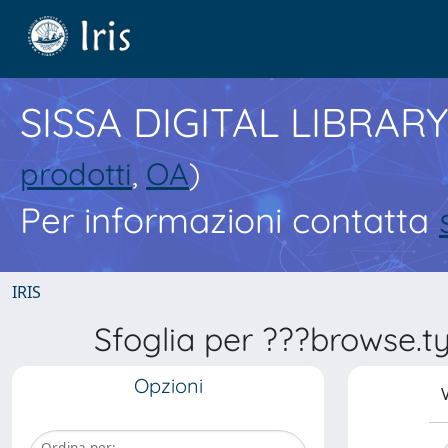
SISSA DIGITAL LIBRARY
prodotti
,
OA
)
Per informazioni contatta
IRIS
Sfoglia per ???browse.t
Opzioni
V
Ordina per: