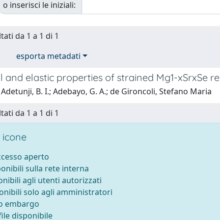
o inserisci le iniziali:
tati da 1 a 1 di 1
esporta metadati
l and elastic properties of strained Mg1-xSrxSe r
Adetunji, B. I.; Adebayo, G. A.; de Gironcoli, Stefano Maria
tati da 1 a 1 di 1
 icone
accesso aperto
ponibili sulla rete interna
onibili agli utenti autorizzati
onibili solo agli amministratori
to embargo
ile disponibile