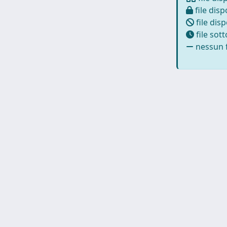
file disp
file disp
file sot
nessun f