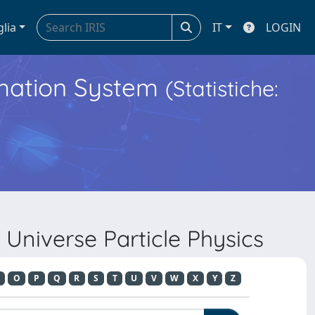
glia
IT
LOGIN
ormation System
(Statistiche:
 Universe Particle Physics
O
P
Q
R
S
T
U
V
W
X
Y
Z