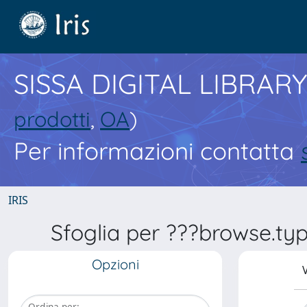
SISSA DIGITAL LIBRARY
prodotti
,
OA
)
Per informazioni contatta
IRIS
Sfoglia per ???browse.typ
Opzioni
V
Ordina per: