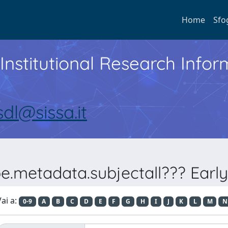
Home
Sfo
Institutional Research Inf
sdl@sissa.it
e.metadata.subjectall??? Early
ai a:
0-9
A
B
C
D
E
F
G
H
I
J
K
L
M
N