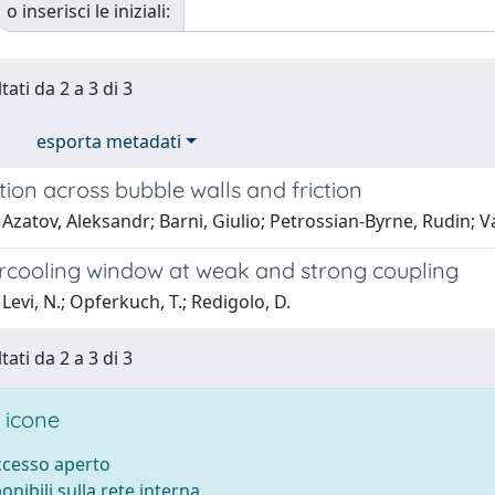
o inserisci le iniziali:
tati da 2 a 3 di 3
esporta metadati
ion across bubble walls and friction
Azatov, Aleksandr; Barni, Giulio; Petrossian-Byrne, Rudin; V
rcooling window at weak and strong coupling
Levi, N.; Opferkuch, T.; Redigolo, D.
tati da 2 a 3 di 3
 icone
accesso aperto
ponibili sulla rete interna