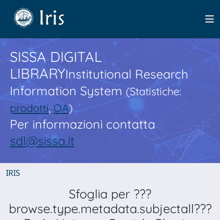
SISSA DIGITAL
LIBRARY
Institutional Research
Information System
(Statistiche:
prodotti
,
OA
)
Per informazioni contatta
sdl@sissa.it
IRIS
Sfoglia per ???
browse.type.metadata.subjectall???