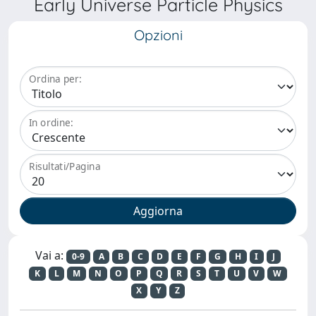
Early Universe Particle Physics
Opzioni
Ordina per:
In ordine:
Risultati/Pagina
Vai a:
0-9
A
B
C
D
E
F
G
H
I
J
K
L
M
N
O
P
Q
R
S
T
U
V
W
X
Y
Z