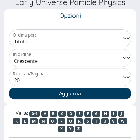
Early Universe Particle Physics
Opzioni
Ordina per:
In ordine:
Risultati/Pagina
Vai a:
0-9
A
B
C
D
E
F
G
H
I
J
K
L
M
N
O
P
Q
R
S
T
U
V
W
X
Y
Z