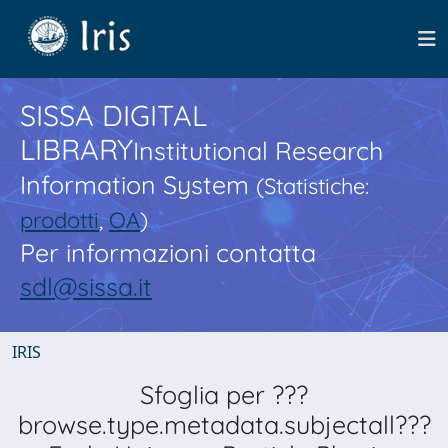
SISSA DIGITAL
LIBRARY
Institutional Research
Information System
(Statistiche:
prodotti
,
OA
)
Per informazioni contatta
sdl@sissa.it
IRIS
Sfoglia per ???
browse.type.metadata.subjectall???