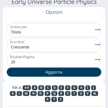
Early Universe Particle Physics
Opzioni
Ordina per:
In ordine:
Risultati/Pagina
Vai a:
0-9
A
B
C
D
E
F
G
H
I
J
K
L
M
N
O
P
Q
R
S
T
U
V
W
X
Y
Z