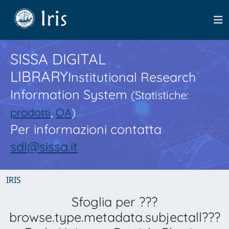
SISSA DIGITAL
LIBRARY
Institutional Research
Information System
(Statistiche:
prodotti
,
OA
)
Per informazioni contatta
sdl@sissa.it
IRIS
Sfoglia per ???
browse.type.metadata.subjectall???