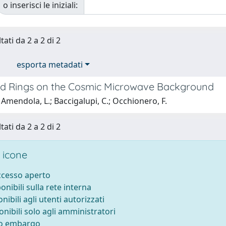
o inserisci le iniziali:
tati da 2 a 2 di 2
esporta metadati
d Rings on the Cosmic Microwave Background
Amendola, L.; Baccigalupi, C.; Occhionero, F.
tati da 2 a 2 di 2
 icone
accesso aperto
ponibili sulla rete interna
onibili agli utenti autorizzati
onibili solo agli amministratori
to embargo