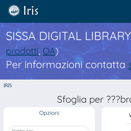
SISSA DIGITAL LIBRARY
prodotti
,
OA
)
Per informazioni contatta
IRIS
Sfoglia per ???b
Opzioni
V
Ordina per: