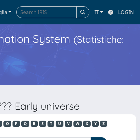
glia
IT
LOGIN
ormation System
(Statistiche:
?? Early universe
O
P
Q
R
S
T
U
V
W
X
Y
Z