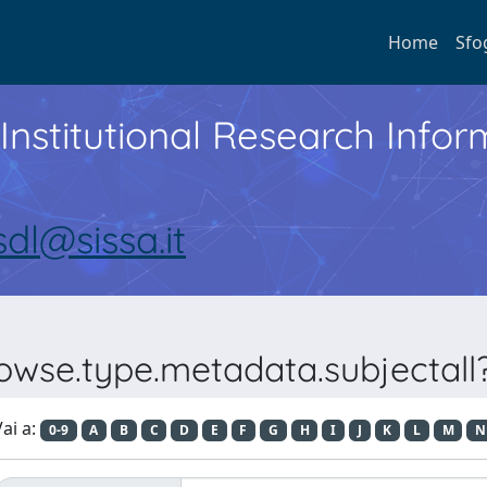
Home
Sfo
Institutional Research Inf
sdl@sissa.it
rowse.type.metadata.subjectall?
ai a:
0-9
A
B
C
D
E
F
G
H
I
J
K
L
M
N