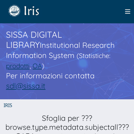
SISSA DIGITAL
LIBRARY
Institutional Research
Information System
(Statistiche:
prodotti
,
OA
)
Per informazioni contatta
sdl@sissa.it
IRIS
Sfoglia per ???
browse.type.metadata.subjectall???