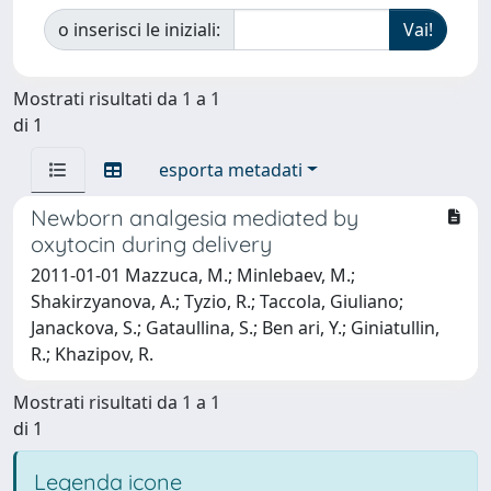
o inserisci le iniziali:
Mostrati risultati da 1 a 1
di 1
esporta metadati
Newborn analgesia mediated by
oxytocin during delivery
2011-01-01 Mazzuca, M.; Minlebaev, M.;
Shakirzyanova, A.; Tyzio, R.; Taccola, Giuliano;
Janackova, S.; Gataullina, S.; Ben ari, Y.; Giniatullin,
R.; Khazipov, R.
Mostrati risultati da 1 a 1
di 1
Legenda icone