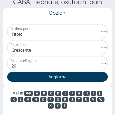
GABA; neonate; oxytocin; pain
Opzioni
Ordina per:
In ordine:
Risultati/Pagina
Vai a:
0-9
A
B
C
D
E
F
G
H
I
J
K
L
M
N
O
P
Q
R
S
T
U
V
W
X
Y
Z