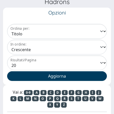
Hadrons
Opzioni
Ordina per:
In ordine:
Risultati/Pagina
Vai a:
0-9
A
B
C
D
E
F
G
H
I
J
K
L
M
N
O
P
Q
R
S
T
U
V
W
X
Y
Z