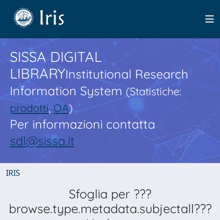
SISSA DIGITAL
LIBRARY
Institutional Research
Information System
(Statistiche:
prodotti
,
OA
)
Per informazioni contatta
sdl@sissa.it
IRIS
Sfoglia per ???
browse.type.metadata.subjectall???