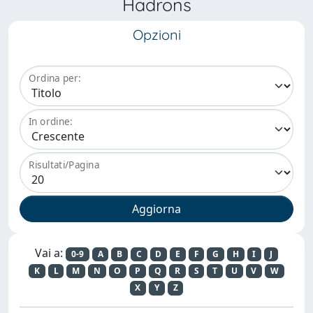
Hadrons
Opzioni
Ordina per:
In ordine:
Risultati/Pagina
Vai a:
0-9
A
B
C
D
E
F
G
H
I
J
K
L
M
N
O
P
Q
R
S
T
U
V
W
X
Y
Z