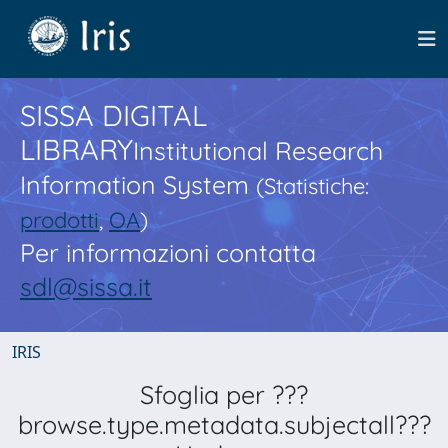
SISSA DIGITAL
LIBRARY
Institutional Research
Information System
(Statistiche:
prodotti
,
OA
)
Per informazioni contatta
sdl@sissa.it
IRIS
Sfoglia per ???
browse.type.metadata.subjectall???