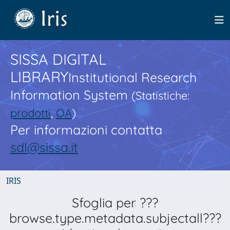
SISSA DIGITAL
LIBRARY
Institutional Research
Information System
(Statistiche:
prodotti
,
OA
)
Per informazioni contatta
sdl@sissa.it
IRIS
Sfoglia per ???
browse.type.metadata.subjectall???