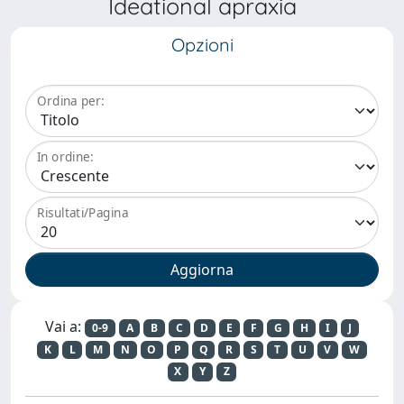
Ideational apraxia
Opzioni
Ordina per:
In ordine:
Risultati/Pagina
Vai a:
0-9
A
B
C
D
E
F
G
H
I
J
K
L
M
N
O
P
Q
R
S
T
U
V
W
X
Y
Z