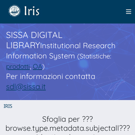
SISSA DIGITAL
LIBRARY
Institutional Research
Information System
(Statistiche:
prodotti
,
OA
)
Per informazioni contatta
sdl@sissa.it
IRIS
Sfoglia per ???
browse.type.metadata.subjectall???