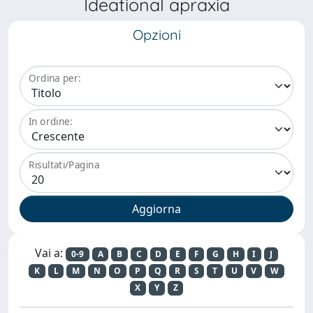
Ideational apraxia
Opzioni
Ordina per:
In ordine:
Risultati/Pagina
Vai a:
0-9
A
B
C
D
E
F
G
H
I
J
K
L
M
N
O
P
Q
R
S
T
U
V
W
X
Y
Z