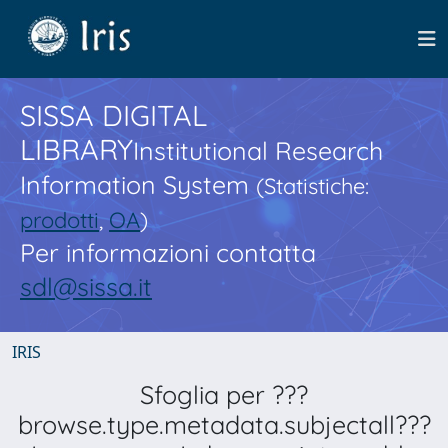
SISSA DIGITAL
LIBRARY
Institutional Research
Information System
(Statistiche:
prodotti
,
OA
)
Per informazioni contatta
sdl@sissa.it
IRIS
Sfoglia per ???
browse.type.metadata.subjectall???