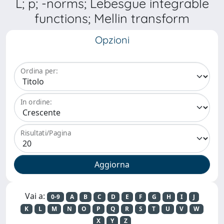
L; p; -norms; Lebesgue integrable
functions; Mellin transform
Opzioni
Ordina per:
In ordine:
Risultati/Pagina
Vai a:
0-9
A
B
C
D
E
F
G
H
I
J
K
L
M
N
O
P
Q
R
S
T
U
V
W
X
Y
Z