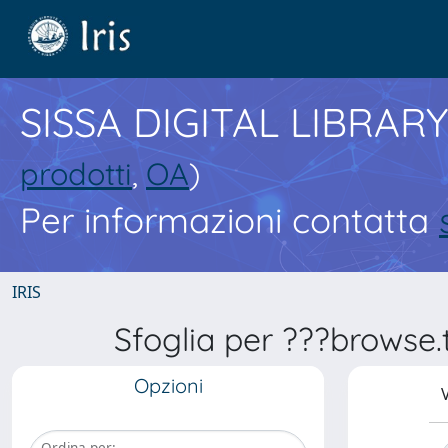
SISSA DIGITAL LIBRARY
prodotti
,
OA
)
Per informazioni contatta
IRIS
Sfoglia per ???browse
Opzioni
V
Ordina per: