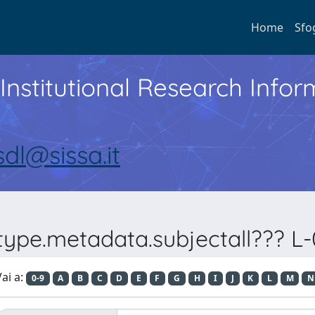
Home
Sfo
Institutional Research Inf
sdl@sissa.it
.type.metadata.subjectall??? 
ai a:
0-9
A
B
C
D
E
F
G
H
I
J
K
L
M
N