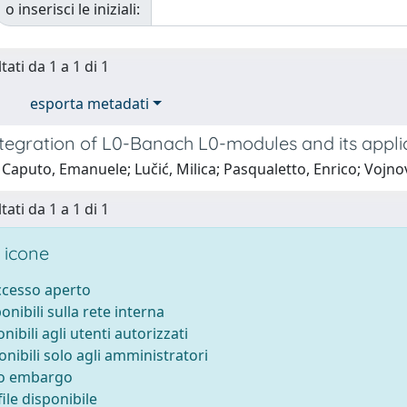
o inserisci le iniziali:
tati da 1 a 1 di 1
esporta metadati
ntegration of L0-Banach L0-modules and its appli
Caputo, Emanuele; Lučić, Milica; Pasqualetto, Enrico; Vojnov
tati da 1 a 1 di 1
 icone
accesso aperto
ponibili sulla rete interna
onibili agli utenti autorizzati
onibili solo agli amministratori
to embargo
ile disponibile