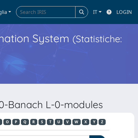
glia
IT
LOGIN
ormation System
(Statistiche:
L-0-Banach L-0-modules
O
P
Q
R
S
T
U
V
W
X
Y
Z