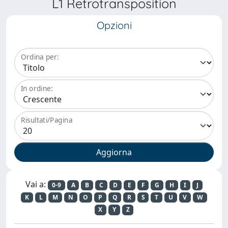
L1 Retrotransposition
Opzioni
Ordina per:
In ordine:
Risultati/Pagina
Vai a:
0-9
A
B
C
D
E
F
G
H
I
J
K
L
M
N
O
P
Q
R
S
T
U
V
W
X
Y
Z