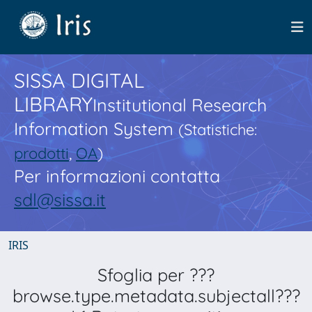
SISSA DIGITAL
LIBRARY
Institutional Research
Information System
(Statistiche:
prodotti
,
OA
)
Per informazioni contatta
sdl@sissa.it
IRIS
Sfoglia per ???
browse.type.metadata.subjectall???