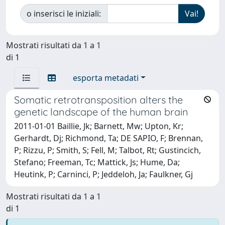
o inserisci le iniziali:
Mostrati risultati da 1 a 1
di 1
esporta metadati
Somatic retrotransposition alters the
genetic landscape of the human brain
2011-01-01 Baillie, Jk; Barnett, Mw; Upton, Kr;
Gerhardt, Dj; Richmond, Ta; DE SAPIO, F; Brennan,
P; Rizzu, P; Smith, S; Fell, M; Talbot, Rt; Gustincich,
Stefano; Freeman, Tc; Mattick, Js; Hume, Da;
Heutink, P; Carninci, P; Jeddeloh, Ja; Faulkner, Gj
Mostrati risultati da 1 a 1
di 1