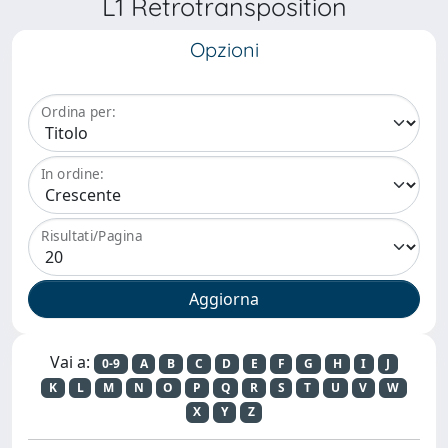
L1 Retrotransposition
Opzioni
Ordina per:
In ordine:
Risultati/Pagina
Vai a:
0-9
A
B
C
D
E
F
G
H
I
J
K
L
M
N
O
P
Q
R
S
T
U
V
W
X
Y
Z