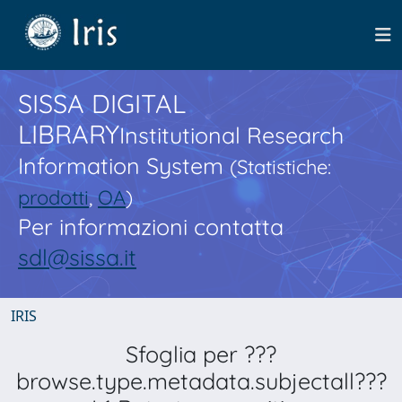
SISSA DIGITAL
LIBRARY
Institutional Research
Information System
(Statistiche:
prodotti
,
OA
)
Per informazioni contatta
sdl@sissa.it
IRIS
Sfoglia per ???
browse.type.metadata.subjectall???