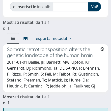
o inserisci le iniziali:
Mostrati risultati da 1 a 1
di 1
esporta metadati
Somatic retrotransposition alters the
genetic landscape of the human brain
2011-01-01 Baillie, Jk; Barnett, Mw; Upton, Kr;
Gerhardt, Dj; Richmond, Ta; DE SAPIO, F; Brennan,
P; Rizzu, P; Smith, S; Fell, M; Talbot, Rt; Gustincich,
Stefano; Freeman, Tc; Mattick, Js; Hume, Da;
Heutink, P; Carninci, P; Jeddeloh, Ja; Faulkner, Gj
Mostrati risultati da 1 a 1
di 1