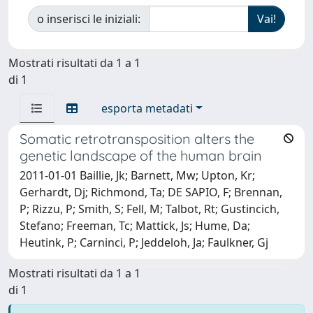
o inserisci le iniziali:
Mostrati risultati da 1 a 1
di 1
esporta metadati
Somatic retrotransposition alters the
genetic landscape of the human brain
2011-01-01 Baillie, Jk; Barnett, Mw; Upton, Kr;
Gerhardt, Dj; Richmond, Ta; DE SAPIO, F; Brennan,
P; Rizzu, P; Smith, S; Fell, M; Talbot, Rt; Gustincich,
Stefano; Freeman, Tc; Mattick, Js; Hume, Da;
Heutink, P; Carninci, P; Jeddeloh, Ja; Faulkner, Gj
Mostrati risultati da 1 a 1
di 1