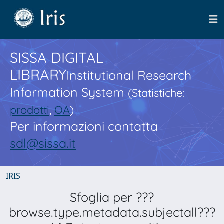
SISSA DIGITAL
LIBRARY
Institutional Research
Information System
(Statistiche:
prodotti
,
OA
)
Per informazioni contatta
sdl@sissa.it
IRIS
Sfoglia per ???
browse.type.metadata.subjectall???