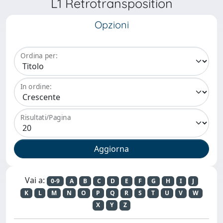
L1 Retrotransposition
Opzioni
Ordina per:
In ordine:
Risultati/Pagina
Vai a:
0-9
A
B
C
D
E
F
G
H
I
J
K
L
M
N
O
P
Q
R
S
T
U
V
W
X
Y
Z