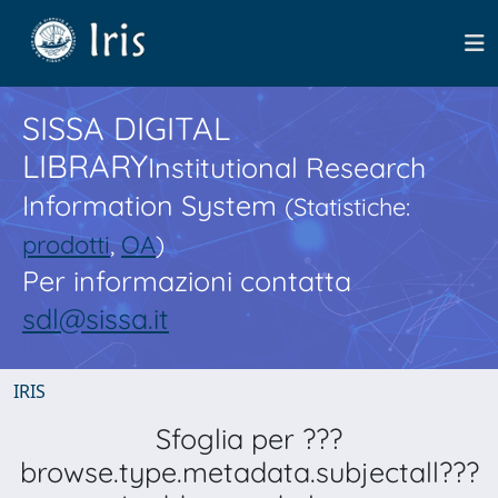
SISSA DIGITAL
LIBRARY
Institutional Research
Information System
(Statistiche:
prodotti
,
OA
)
Per informazioni contatta
sdl@sissa.it
IRIS
Sfoglia per ???
browse.type.metadata.subjectall???