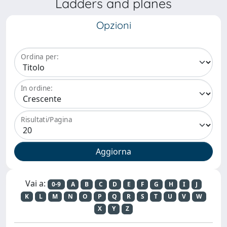
Ladders and planes
Opzioni
Ordina per:
In ordine:
Risultati/Pagina
Vai a:
0-9
A
B
C
D
E
F
G
H
I
J
K
L
M
N
O
P
Q
R
S
T
U
V
W
X
Y
Z