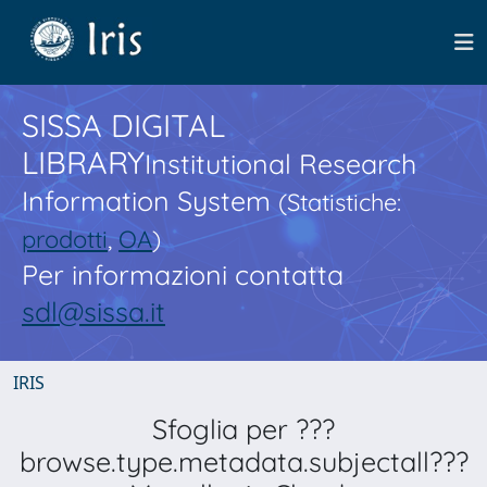
SISSA DIGITAL
LIBRARY
Institutional Research
Information System
(Statistiche:
prodotti
,
OA
)
Per informazioni contatta
sdl@sissa.it
IRIS
Sfoglia per ???
browse.type.metadata.subjectall???