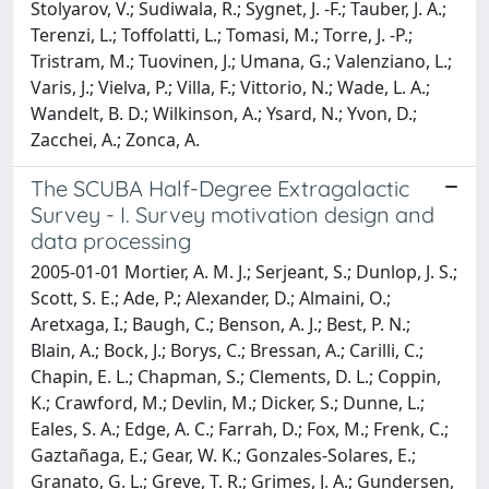
Stolyarov, V.; Sudiwala, R.; Sygnet, J. -F.; Tauber, J. A.;
Terenzi, L.; Toffolatti, L.; Tomasi, M.; Torre, J. -P.;
Tristram, M.; Tuovinen, J.; Umana, G.; Valenziano, L.;
Varis, J.; Vielva, P.; Villa, F.; Vittorio, N.; Wade, L. A.;
Wandelt, B. D.; Wilkinson, A.; Ysard, N.; Yvon, D.;
Zacchei, A.; Zonca, A.
The SCUBA Half-Degree Extragalactic
Survey - I. Survey motivation design and
data processing
2005-01-01 Mortier, A. M. J.; Serjeant, S.; Dunlop, J. S.;
Scott, S. E.; Ade, P.; Alexander, D.; Almaini, O.;
Aretxaga, I.; Baugh, C.; Benson, A. J.; Best, P. N.;
Blain, A.; Bock, J.; Borys, C.; Bressan, A.; Carilli, C.;
Chapin, E. L.; Chapman, S.; Clements, D. L.; Coppin,
K.; Crawford, M.; Devlin, M.; Dicker, S.; Dunne, L.;
Eales, S. A.; Edge, A. C.; Farrah, D.; Fox, M.; Frenk, C.;
Gaztañaga, E.; Gear, W. K.; Gonzales-Solares, E.;
Granato, G. L.; Greve, T. R.; Grimes, J. A.; Gundersen,