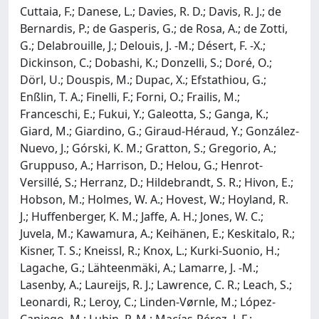
Cuttaia, F.; Danese, L.; Davies, R. D.; Davis, R. J.; de
Bernardis, P.; de Gasperis, G.; de Rosa, A.; de Zotti,
G.; Delabrouille, J.; Delouis, J. -M.; Désert, F. -X.;
Dickinson, C.; Dobashi, K.; Donzelli, S.; Doré, O.;
Dörl, U.; Douspis, M.; Dupac, X.; Efstathiou, G.;
Enßlin, T. A.; Finelli, F.; Forni, O.; Frailis, M.;
Franceschi, E.; Fukui, Y.; Galeotta, S.; Ganga, K.;
Giard, M.; Giardino, G.; Giraud-Héraud, Y.; González-
Nuevo, J.; Górski, K. M.; Gratton, S.; Gregorio, A.;
Gruppuso, A.; Harrison, D.; Helou, G.; Henrot-
Versillé, S.; Herranz, D.; Hildebrandt, S. R.; Hivon, E.;
Hobson, M.; Holmes, W. A.; Hovest, W.; Hoyland, R.
J.; Huffenberger, K. M.; Jaffe, A. H.; Jones, W. C.;
Juvela, M.; Kawamura, A.; Keihänen, E.; Keskitalo, R.;
Kisner, T. S.; Kneissl, R.; Knox, L.; Kurki-Suonio, H.;
Lagache, G.; Lähteenmäki, A.; Lamarre, J. -M.;
Lasenby, A.; Laureijs, R. J.; Lawrence, C. R.; Leach, S.;
Leonardi, R.; Leroy, C.; Linden-Vørnle, M.; López-
Caniego, M.; Lubin, P. M.; Macías-Pérez, J. F.;