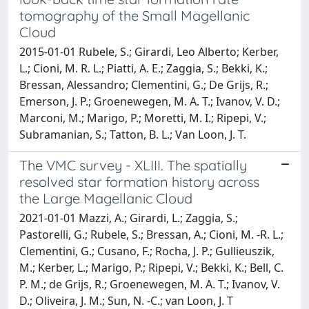
tomography of the Small Magellanic
Cloud
2015-01-01 Rubele, S.; Girardi, Leo Alberto; Kerber,
L.; Cioni, M. R. L.; Piatti, A. E.; Zaggia, S.; Bekki, K.;
Bressan, Alessandro; Clementini, G.; De Grijs, R.;
Emerson, J. P.; Groenewegen, M. A. T.; Ivanov, V. D.;
Marconi, M.; Marigo, P.; Moretti, M. I.; Ripepi, V.;
Subramanian, S.; Tatton, B. L.; Van Loon, J. T.
The VMC survey - XLIII. The spatially
resolved star formation history across
the Large Magellanic Cloud
2021-01-01 Mazzi, A.; Girardi, L.; Zaggia, S.;
Pastorelli, G.; Rubele, S.; Bressan, A.; Cioni, M. -R. L.;
Clementini, G.; Cusano, F.; Rocha, J. P.; Gullieuszik,
M.; Kerber, L.; Marigo, P.; Ripepi, V.; Bekki, K.; Bell, C.
P. M.; de Grijs, R.; Groenewegen, M. A. T.; Ivanov, V.
D.; Oliveira, J. M.; Sun, N. -C.; van Loon, J. T