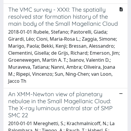
The VMC survey - XXXI: The spatially
resolved star formation history of the
main body of the Small Magellanic Cloud
2018-01-01 Rubele, Stefano; Pastorelli, Giada;
Girardi, Léo; Cioni, Maria-Rosa L.; Zaggia, Simone;
Marigo, Paola; Bekki, Kenji; Bressan, Alessandro;
Clementini, Gisella; de Grijs, Richard; Emerson, Jim;
Groenewegen, Martin A. T.; Ivanov, Valentin D.;
Muraveva, Tatiana; Nanni, Ambra; Oliveira, Joana
M.; Ripepi, Vincenzo; Sun, Ning-Chen; van Loon,
Jacco Th
An XMM-Newton view of planetary
nebulae in the Small Magellanic Cloud:
The X-ray luminous central star of SMP
SMC 22
2010-01-01 Mereghetti, S.; Krachmalnicoff, N.; La
Palombara, N.; Tiengo, A.; Rauch, T.; Haberl, F.;