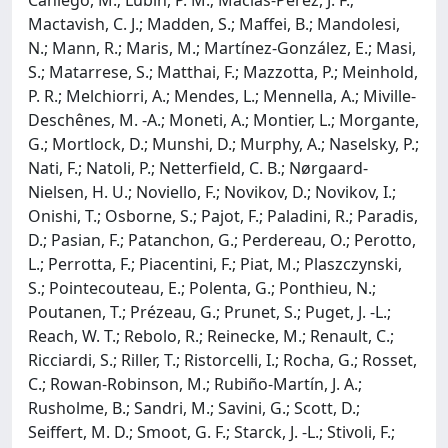
Mactavish, C. J.; Madden, S.; Maffei, B.; Mandolesi,
N.; Mann, R.; Maris, M.; Martínez-González, E.; Masi,
S.; Matarrese, S.; Matthai, F.; Mazzotta, P.; Meinhold,
P. R.; Melchiorri, A.; Mendes, L.; Mennella, A.; Miville-
Deschênes, M. -A.; Moneti, A.; Montier, L.; Morgante,
G.; Mortlock, D.; Munshi, D.; Murphy, A.; Naselsky, P.;
Nati, F.; Natoli, P.; Netterfield, C. B.; Nørgaard-
Nielsen, H. U.; Noviello, F.; Novikov, D.; Novikov, I.;
Onishi, T.; Osborne, S.; Pajot, F.; Paladini, R.; Paradis,
D.; Pasian, F.; Patanchon, G.; Perdereau, O.; Perotto,
L.; Perrotta, F.; Piacentini, F.; Piat, M.; Plaszczynski,
S.; Pointecouteau, E.; Polenta, G.; Ponthieu, N.;
Poutanen, T.; Prézeau, G.; Prunet, S.; Puget, J. -L.;
Reach, W. T.; Rebolo, R.; Reinecke, M.; Renault, C.;
Ricciardi, S.; Riller, T.; Ristorcelli, I.; Rocha, G.; Rosset,
C.; Rowan-Robinson, M.; Rubiño-Martín, J. A.;
Rusholme, B.; Sandri, M.; Savini, G.; Scott, D.;
Seiffert, M. D.; Smoot, G. F.; Starck, J. -L.; Stivoli, F.;