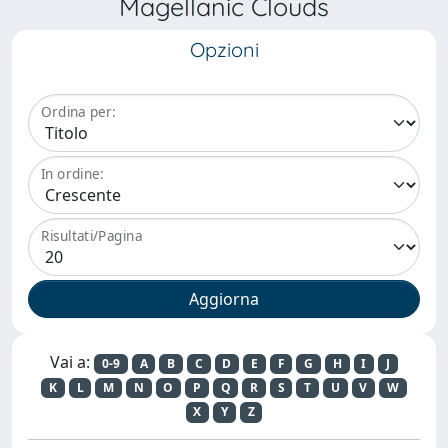
Magellanic Clouds
Opzioni
Ordina per:
In ordine:
Risultati/Pagina
Vai a:
0-9
A
B
C
D
E
F
G
H
I
J
K
L
M
N
O
P
Q
R
S
T
U
V
W
X
Y
Z