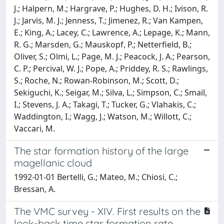
J.; Halpern, M.; Hargrave, P.; Hughes, D. H.; Ivison, R.
J.; Jarvis, M. J.; Jenness, T.; Jimenez, R.; Van Kampen,
E.; King, A.; Lacey, C.; Lawrence, A.; Lepage, K.; Mann,
R. G.; Marsden, G.; Mauskopf, P.; Netterfield, B.;
Oliver, S.; Olmi, L.; Page, M. J.; Peacock, J. A.; Pearson,
C. P.; Percival, W. J.; Pope, A.; Priddey, R. S.; Rawlings,
S.; Roche, N.; Rowan-Robinson, M.; Scott, D.;
Sekiguchi, K.; Seigar, M.; Silva, L.; Simpson, C.; Smail,
I.; Stevens, J. A.; Takagi, T.; Tucker, G.; Vlahakis, C.;
Waddington, I.; Wagg, J.; Watson, M.; Willott, C.;
Vaccari, M.
The star formation history of the large
magellanic cloud
1992-01-01 Bertelli, G.; Mateo, M.; Chiosi, C.;
Bressan, A.
The VMC survey - XIV. First results on the
look-back time star formation rate