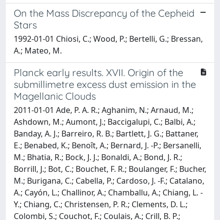
On the Mass Discrepancy of the Cepheid
Stars
1992-01-01 Chiosi, C.; Wood, P.; Bertelli, G.; Bressan,
A.; Mateo, M.
Planck early results. XVII. Origin of the
submillimetre excess dust emission in the
Magellanic Clouds
2011-01-01 Ade, P. A. R.; Aghanim, N.; Arnaud, M.;
Ashdown, M.; Aumont, J.; Baccigalupi, C.; Balbi, A.;
Banday, A. J.; Barreiro, R. B.; Bartlett, J. G.; Battaner,
E.; Benabed, K.; Benoît, A.; Bernard, J. -P.; Bersanelli,
M.; Bhatia, R.; Bock, J. J.; Bonaldi, A.; Bond, J. R.;
Borrill, J.; Bot, C.; Bouchet, F. R.; Boulanger, F.; Bucher,
M.; Burigana, C.; Cabella, P.; Cardoso, J. -F.; Catalano,
A.; Cayón, L.; Challinor, A.; Chamballu, A.; Chiang, L. -
Y.; Chiang, C.; Christensen, P. R.; Clements, D. L.;
Colombi, S.; Couchot, F.; Coulais, A.; Crill, B. P.;